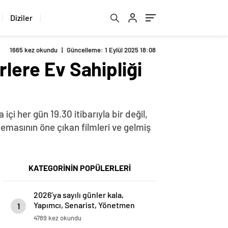
Diziler
1665 kez okundu
|
Güncelleme: 1 Eylül 2025 18:08
rlere Ev Sahipliği
i her gün 19.30 itibarıyla bir değil,
emasının öne çıkan filmleri ve gelmiş
KATEGORİNİN POPÜLERLERİ
2026’ya sayılı günler kala,
Yapımcı, Senarist, Yönetmen
1
Nurmehmet Türkan ile Türk dizi
4789 kez okundu
ve film sektöründe işbirliği