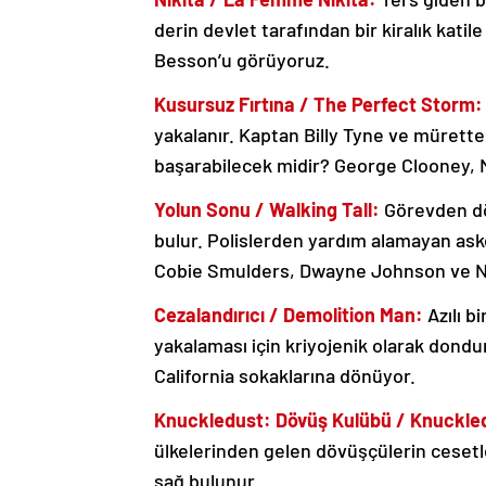
derin devlet tarafından bir kiralık kat
Besson’u görüyoruz.
Kusursuz Fırtına / The Perfect Storm:
yakalanır. Kaptan Billy Tyne ve mürett
başarabilecek midir? George Clooney, 
Yolun Sonu / Walking Tall:
Görevden dö
bulur. Polislerden yardım alamayan asker
Cobie Smulders, Dwayne Johnson ve 
Cezalandırıcı / Demolition Man:
Azılı b
yakalaması için kriyojenik olarak dondu
California sokaklarına dönüyor.
Knuckledust: Dövüş Kulübü / Knuckle
ülkelerinden gelen dövüşçülerin cesetle
sağ bulunur.