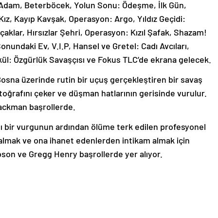
 Adam, Beterböcek, Yolun Sonu: Ödeşme, İlk Gün,
Kız, Kayıp Kavşak, Operasyon: Argo, Yıldız Geçidi:
çaklar, Hırsızlar Şehri, Operasyon: Kızıl Şafak, Shazam!
nundaki Ev, V.I.P, Hansel ve Gretel: Cadı Avcıları,
ül: Özgürlük Savaşçısı ve Fokus TLC’de ekrana gelecek.
osna üzerinde rutin bir uçuş gerçekleştiren bir savaş
toğrafını çeker ve düşman hatlarının gerisinde vurulur.
ackman başrollerde.
ı bir vurgunun ardından ölüme terk edilen profesyonel
 almak ve ona ihanet edenlerden intikam almak için
son ve Gregg Henry başrollerde yer alıyor.