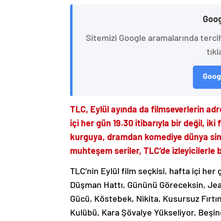
Goog
Sitemizi Google aramalarında terci
tıkl
Googl
TLC, Eylül ayında da filmseverlerin ad
içi her gün 19.30 itibarıyla bir değil, i
kurguya, dramdan komediye dünya sine
muhteşem seriler, TLC’de izleyicilerle
TLC’nin Eylül film seçkisi, hafta içi her
Düşman Hattı, Gününü Göreceksin, Jeann
Gücü, Köstebek, Nikita, Kusursuz Fırtı
Kulübü, Kara Şövalye Yükseliyor, Beşinc