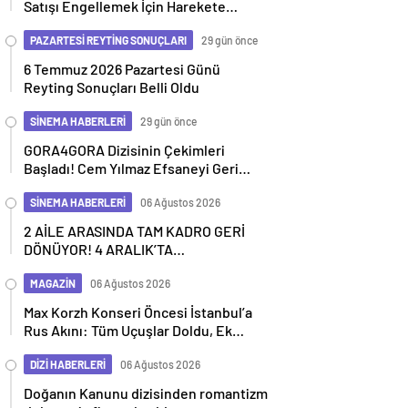
Satışı Engellemek İçin Harekete
Geçiyor
PAZARTESİ REYTİNG SONUÇLARI
29 gün önce
6 Temmuz 2026 Pazartesi Günü
Reyting Sonuçları Belli Oldu
SİNEMA HABERLERİ
29 gün önce
GORA4GORA Dizisinin Çekimleri
Başladı! Cem Yılmaz Efsaneyi Geri
Getiriyor
SİNEMA HABERLERİ
06 Ağustos 2026
2 AİLE ARASINDA TAM KADRO GERİ
DÖNÜYOR! 4 ARALIK’TA
SİNEMALARDA
MAGAZİN
06 Ağustos 2026
Max Korzh Konseri Öncesi İstanbul’a
Rus Akını: Tüm Uçuşlar Doldu, Ek
Seferler Başladı
DİZİ HABERLERİ
06 Ağustos 2026
Doğanın Kanunu dizisinden romantizm