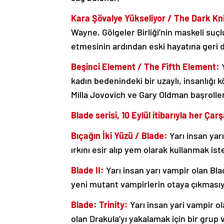
Kara Şövalye Yükseliyor / The Dark Kn
Wayne, Gölgeler Birliği’nin maskeli suçl
etmesinin ardından eski hayatına geri 
Beşinci Element / The Fifth Element:
Y
kadın bedenindeki bir uzaylı, insanlığı 
Milla Jovovich ve Gary Oldman başrolle
Blade serisi, 10 Eylül itibarıyla her Ça
Bıçağın İki Yüzü / Blade:
Yarı insan yar
ırkını esir alıp yem olarak kullanmak i
Blade II:
Yarı insan yarı vampir olan Bla
yeni mutant vampirlerin otaya çıkmasıyla
Blade: Trinity:
Yarı insan yari vampir o
olan Drakula’yı yakalamak için bir grup 