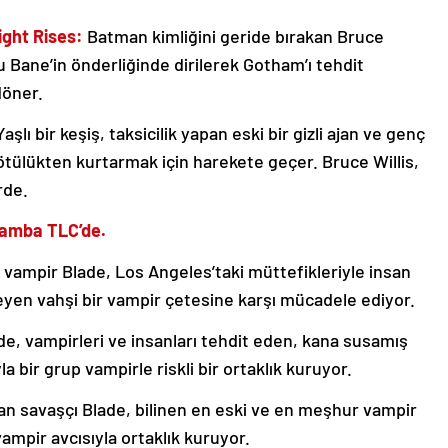
ight Rises:
Batman kimliğini geride bırakan Bruce
u Bane’in önderliğinde dirilerek Gotham’ı tehdit
döner.
aşlı bir keşiş, taksicilik yapan eski bir gizli ajan ve genç
kötülükten kurtarmak için harekete geçer. Bruce Willis,
rde.
rşamba TLC’de.
ı vampir Blade, Los Angeles’taki müttefikleriyle insan
steyen vahşi bir vampir çetesine karşı mücadele ediyor.
de, vampirleri ve insanları tehdit eden, kana susamış
 bir grup vampirle riskli bir ortaklık kuruyor.
lan savaşçı Blade, bilinen en eski ve en meşhur vampir
vampir avcısıyla ortaklık kuruyor.