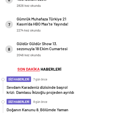
2826 kez okundu
Gümrük Muhafaza Türkiye 21
Kasım’da HBO Max’te Yayında!
7
2274 kez okundu
Güldür Güldür Show 13.
sezonuyla 18 Ekim Cumartesi
8
akşamı Show TV’de başlıyor!
2046 kez okundu
SON DAKİKA
HABERLERİ
DİZİ HABERLERİ
7 gün önce
Sevdam Karadeniz dizisinde başrol
krizi: Damlasu İkizoğlu projeden ayrıldı
DİZİ HABERLERİ
8 gün önce
Doğanın Kanunu 8. Bölümde Yaman