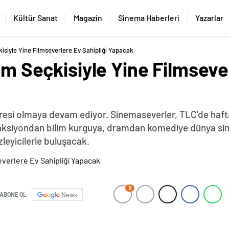
Kültür Sanat
Magazin
Sinema Haberleri
Yazarlar
kisiyle Yine Filmseverlere Ev Sahipliği Yapacak
ilm Seçkisiyle Yine Filmseve
resi olmaya devam ediyor. Sinemaseverler, TLC'de hafta iç
da aksiyondan bilim kurguya, dramdan komediye dünya sin
leyicilerle buluşacak.
0
ABONE OL
News