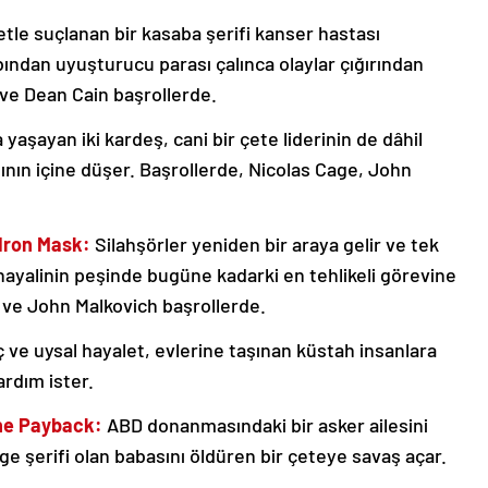
tle suçlanan bir kasaba şerifi kanser hastası
bından uyuşturucu parası çalınca olaylar çığırından
ve Dean Cain başrollerde.
yaşayan iki kardeş, cani bir çete liderinin de dâhil
ın içine düşer. Başrollerde, Nicolas Cage, John
Iron Mask:
Silahşörler yeniden bir araya gelir ve tek
ayalinin peşinde bugüne kadarki en tehlikeli görevine
s ve John Malkovich başrollerde.
ç ve uysal hayalet, evlerine taşınan küstah insanlara
ardım ister.
The Payback:
ABD donanmasındaki bir asker ailesini
e şerifi olan babasını öldüren bir çeteye savaş açar.