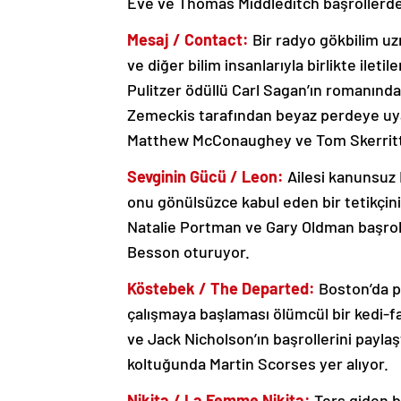
Eve ve Thomas Middleditch başrollerde
Mesaj / Contact:
Bir radyo gökbilim uzm
ve diğer bilim insanlarıyla birlikte ileti
Pulitzer ödüllü Carl Sagan’ın romanınd
Zemeckis tarafından beyaz perdeye uyarl
Matthew McConaughey ve Tom Skerritt
Sevginin Gücü / Leon:
Ailesi kanunsuz D
onu gönülsüzce kabul eden bir tetikçini
Natalie Portman ve Gary Oldman başrol
Besson oturuyor.
Köstebek / The Departed:
Boston’da po
çalışmaya başlaması ölümcül bir kedi-
ve Jack Nicholson’ın başrollerini payla
koltuğunda Martin Scorses yer alıyor.
Nikita / La Femme Nikita:
Ters giden b