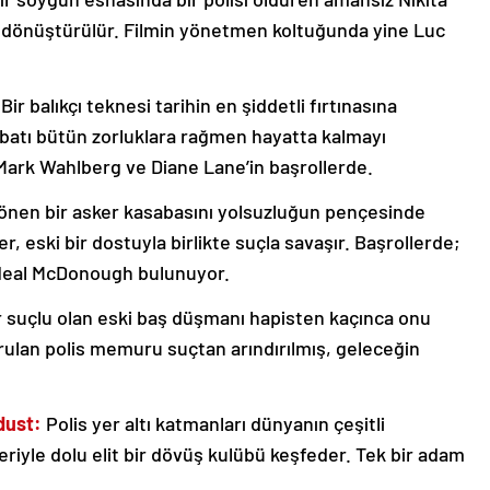
ile dönüştürülür. Filmin yönetmen koltuğunda yine Luc
Bir balıkçı teknesi tarihin en şiddetli fırtınasına
ebatı bütün zorluklara rağmen hayatta kalmayı
Mark Wahlberg ve Diane Lane’in başrollerde.
nen bir asker kasabasını yolsuzluğun pençesinde
, eski bir dostuyla birlikte suçla savaşır. Başrollerde;
Neal McDonough bulunuyor.
ir suçlu olan eski baş düşmanı hapisten kaçınca onu
rulan polis memuru suçtan arındırılmış, geleceğin
dust:
Polis yer altı katmanları dünyanın çeşitli
riyle dolu elit bir dövüş kulübü keşfeder. Tek bir adam