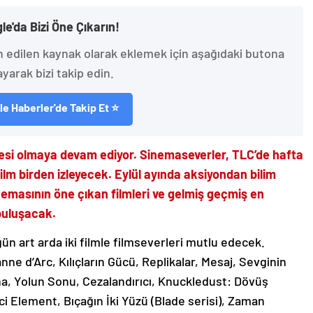
le'da Bizi Öne Çıkarın!
h edilen kaynak olarak eklemek için aşağıdaki butona
ayarak bizi takip edin.
e Haberler'de Takip Et ⭐
resi olmaya devam ediyor. Sinemaseverler, TLC’de hafta
ki film birden izleyecek. Eylül ayında aksiyondan bilim
masının öne çıkan filmleri ve gelmiş geçmiş en
 buluşacak.
 gün art arda iki filmle filmseverleri mutlu edecek.
e d’Arc, Kılıçların Gücü, Replikalar, Mesaj, Sevginin
na, Yolun Sonu, Cezalandırıcı, Knuckledust: Dövüş
i Element, Bıçağın İki Yüzü (Blade serisi), Zaman