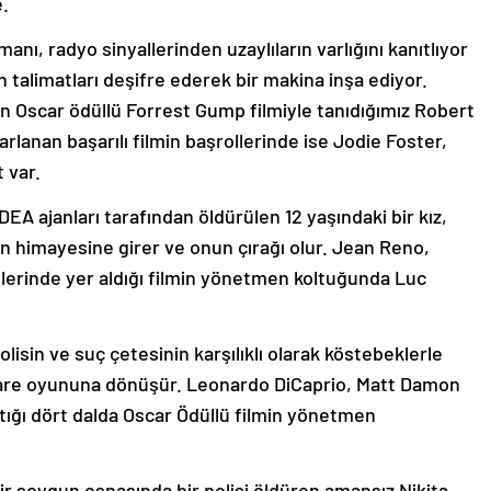
.
anı, radyo sinyallerinden uzaylıların varlığını kanıtlıyor
len talimatları deşifre ederek bir makina inşa ediyor.
an Oscar ödüllü Forrest Gump filmiyle tanıdığımız Robert
anan başarılı filmin başrollerinde ise Jodie Foster,
 var.
EA ajanları tarafından öldürülen 12 yaşındaki bir kız,
n himayesine girer ve onun çırağı olur. Jean Reno,
lerinde yer aldığı filmin yönetmen koltuğunda Luc
lisin ve suç çetesinin karşılıklı olarak köstebeklerle
fare oyununa dönüşür. Leonardo DiCaprio, Matt Damon
ştığı dört dalda Oscar Ödüllü filmin yönetmen
ir soygun esnasında bir polisi öldüren amansız Nikita