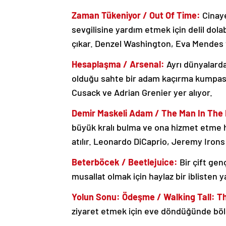
Zaman Tükeniyor / Out Of Time:
Cinaye
sevgilisine yardım etmek için delil dola
çıkar. Denzel Washington, Eva Mendes 
Hesaplaşma / Arsenal:
Ayrı dünyalarda 
olduğu sahte bir adam kaçırma kumpasın
Cusack ve Adrian Grenier yer alıyor.
Demir Maskeli Adam / The Man In The 
büyük kralı bulma ve ona hizmet etme h
atılır. Leonardo DiCaprio, Jeremy Iron
Beterböcek / Beetlejuice:
Bir çift gen
musallat olmak için haylaz bir iblisten y
Yolun Sonu: Ödeşme / Walking Tall: 
ziyaret etmek için eve döndüğünde bölg