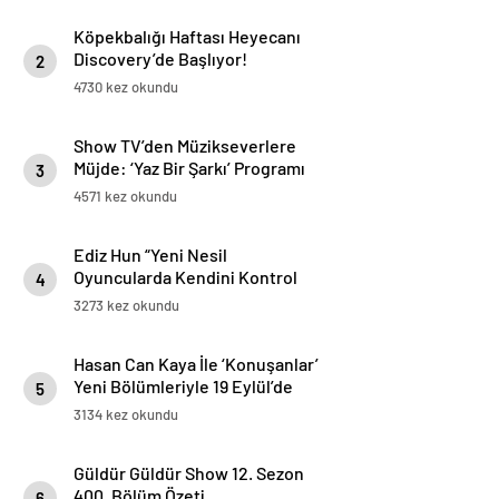
rüzgarı esiyor
Köpekbalığı Haftası Heyecanı
Discovery’de Başlıyor!
2
4730 kez okundu
Show TV’den Müzikseverlere
Müjde: ‘Yaz Bir Şarkı’ Programı
3
Geliyor!
4571 kez okundu
Ediz Hun “Yeni Nesil
Oyuncularda Kendini Kontrol
4
Etmekten Aciz Tipler Var”
3273 kez okundu
Hasan Can Kaya İle ‘Konuşanlar’
Yeni Bölümleriyle 19 Eylül’de
5
Disney+’ta Başlıyor!
3134 kez okundu
Güldür Güldür Show 12. Sezon
400. Bölüm Özeti
6